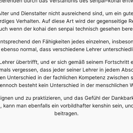
izierenden durch das Verständnis des
senpai
–
kohai
entw
er und Dienstalter nicht ausreichend sind, um ein gut
rdiges Verhalten. Auf diese Art wird der gegenseitige
auch wenn der
kohai
den
senpai
technisch gesehen bereit
entsprechend den Fähigkeiten jedes einzelnen, insbeson
es ebenso normal, dass verschiedene Lehrer unterschied
Lehrer übertrifft, und er sich gemäß seinem Fortschritt 
als vergessen, dass jeder seiner Lehrer in jedem Absc
nen Unterschied in der fachlichen Kompetenz zwischen
dennoch besteht kein Unterschied in der menschlichen 
eignen und zu praktizieren, und das Gefühl der Dankba
, kann man ebenfalls ein vorbildhafter
kenshin
sein, un
beitragen.