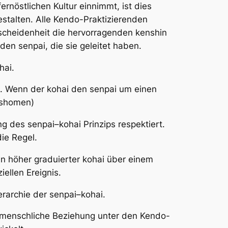
rnöstlichen Kultur einnimmt, ist dies
stalten. Alle Kendo-Praktizierenden
scheidenheit die hervorragenden kenshin
d den
senpai
, die sie geleitet haben.
hai
.
z. Wenn der
kohai
den
senpai
um einen
 (shomen)
ung des
senpai
–
kohai
Prinzips respektiert.
die Regel.
n höher graduierter
kohai
über einem
iellen Ereignis.
erarchie der
senpai
–
kohai
.
henmenschliche Beziehung unter den Kendo-