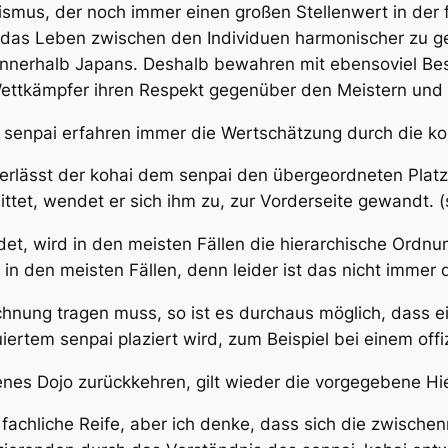
ismus, der noch immer einen großen Stellenwert in der fe
um das Leben zwischen den Individuen harmonischer zu ge
innerhalb Japans. Deshalb bewahren mit ebensoviel Be
Wettkämpfer ihren Respekt gegenüber den Meistern un
e
senpai
erfahren immer die Wertschätzung durch die
ko
berlässt der
kohai
dem
senpai
den übergeordneten Plat
ttet, wendet er sich ihm zu, zur Vorderseite gewandt.
et, wird in den meisten Fällen die hierarchische Ordn
 in den meisten Fällen, denn leider ist das nicht immer 
ung tragen muss, so ist es durchaus möglich, dass ei
iertem senpai plaziert wird, zum Beispiel bei einem offiz
genes Dojo zurückkehren, gilt wieder die vorgegebene Hi
e fachliche Reife, aber ich denke, dass sich die zwisc