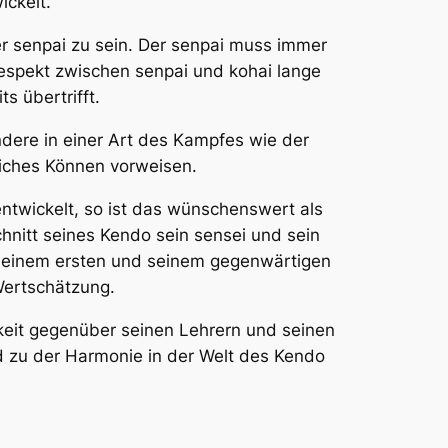
ickelt.
er
senpai
zu sein. Der
senpai
muss immer
 Respekt zwischen
senpai
und
kohai
lange
s übertrifft.
dere in einer Art des Kampfes wie der
liches Können vorweisen.
entwickelt, so ist das wünschenswert als
hnitt seines Kendo sein
sensei
und sein
 seinem ersten und seinem gegenwärtigen
Wertschätzung.
rkeit gegenüber seinen Lehrern und seinen
d zu der Harmonie in der Welt des Kendo